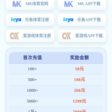
当然，我们也不能将这样的握手行为简单地等同于恶
意。在欧联杯小组赛这样的高压环境下，球员们渴望
胜利的心情是可以理解的。布拉加本赛季在欧联杯小
组赛中表现抢眼，他们的快速反击和紧密防守给波尔
图制造了巨大的麻烦。而波尔图在主场未能拿下三
分，球员们的沮丧同样情有可原。赛后握手时的那股
“狠劲”，更像是双方在无声地宣告：“下一次，我们
还会全力以赴。”这种竞争精神，恰恰是足球这项运
动魅力的核心所在。不过，从职业操守的角度来看，
握手应该回归其本意，成为连接对手的桥梁，而非宣
泄情绪的出口。
更值得关注的是，这次握手事件在社交媒体上引发的
讨论。许多球迷留言表示，这样的握手强度“拉满”反