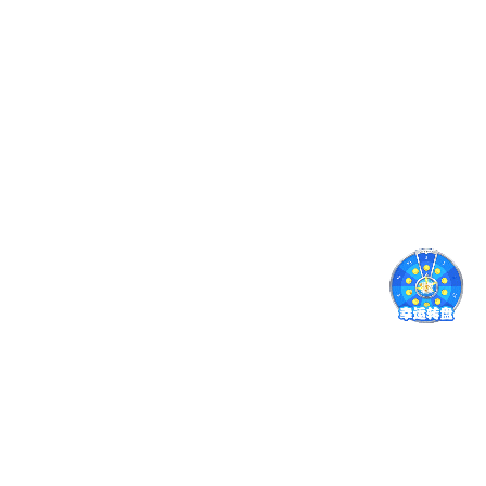
延伸阅读
国王杯费哈吉达国民加时绝杀反超积分
在西班牙国王杯的赛场上，从不缺少激情与逆转的
故事。当费哈吉达国...
2026-06-27