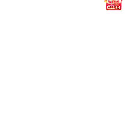
【xingkong】2026世界杯比利时vs埃及小组第
二预测
波黑核心科拉希纳茨中路组织任务 — 详细说明
【xingkong】欧联杯小组赛波尔图布拉加赛后
握手强度拉满
关于「登贝莱面对塞内加尔防线能否打穿肋部空
间赔率变化解析」
关于「格列兹曼绝妙倒三角助攻，马竞新王加