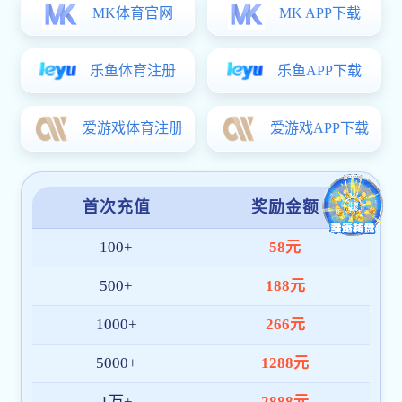
帮助与说明
关于「挪威vs伊拉克2026世界杯短传配合」
美职联点球战努涅斯冷静推射全场沸腾
马莱莱吉达联合生死战转身抽射冲上榜首
【xingkong】U20世界杯附加赛亚马尔梅开二
度逆转晋级