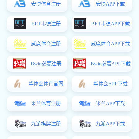
直播不卡、数据不乱、社区不吵，星空app官方站官
网-星空（中国 的承诺。...
系列连载
设计不张扬，星空app官方站官网-星空（中国 界面很
耐看
隐私保护
付费服务的标准以您购买时的约定为准，星空app官方站官
网-星空（中国 将按承诺提供服务。