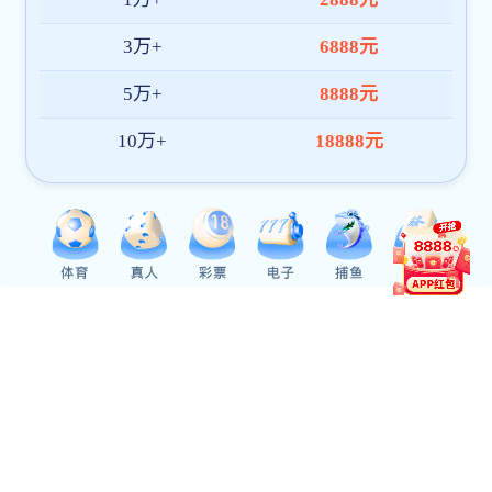
王大雷凌空世界波费耶诺德打崩防线看台炸裂
突尼斯vs瑞典2026世界杯防守站位
波黑核心科拉希纳茨中路组织任务 — 详细说明
【xingkong】2026世界杯比利时vs埃及小组第
二预测
【xingkong】欧联杯小组赛波尔图布拉加赛后
握手强度拉满
关于「登贝莱面对塞内加尔防线能否打穿肋部空
间赔率变化解析」